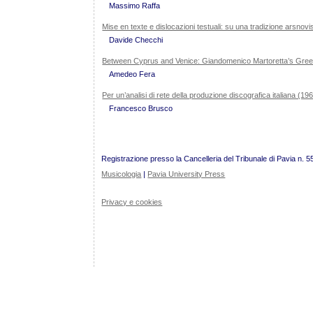
Massimo Raffa
Mise en texte e dislocazioni testuali: su una tradizione arsnovis
Davide Checchi
Between Cyprus and Venice: Giandomenico Martoretta’s Greek ma
Amedeo Fera
Per un’analisi di rete della produzione discografica italiana (1
Francesco Brusco
Registrazione presso la Cancelleria del Tribunale di Pavia n. 5
Musicologia
|
Pavia University Press
Privacy e cookies