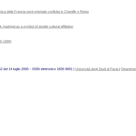
tica della Francia nord-orientale confluita in Chantilly e Reina
drigal as a symbol of double cultural affiliation
965-1999)
52 del 14 luglio 2000 – ISSN elettronico 1826-9001 |
Università degli Studi di Pavia
|
Dipartimen