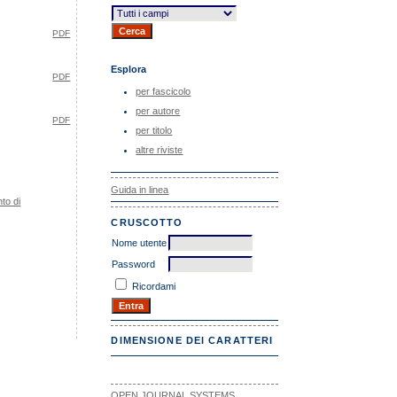
PDF
Esplora
PDF
per fascicolo
per autore
PDF
per titolo
altre riviste
Guida in linea
to di
CRUSCOTTO
Nome utente
Password
Ricordami
DIMENSIONE DEI CARATTERI
OPEN JOURNAL SYSTEMS