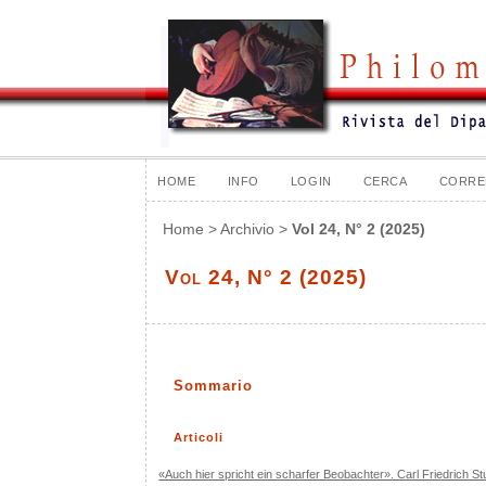
HOME
INFO
LOGIN
CERCA
CORRE
Home
>
Archivio
>
Vol 24, N° 2 (2025)
Vol 24, N° 2 (2025)
Sommario
Articoli
«Auch hier spricht ein scharfer Beobachter». Carl Friedrich St