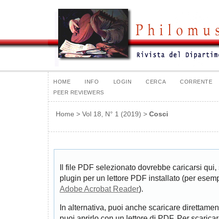
HOME
INFO
LOGIN
CERCA
CORRENTE
PEER REVIEWERS
Home
>
Vol 18, N° 1 (2019)
>
Cosci
Il file PDF selezionato dovrebbe caricarsi qui,
plugin per un lettore PDF installato (per esem
Adobe Acrobat Reader
).
In alternativa, puoi anche scaricare direttamen
puoi aprirlo con un lettore di PDF. Per scarica