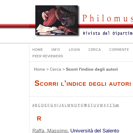
HOME
INFO
LOGIN
CERCA
CORRENTE
PEER REVIEWERS
Home
>
Cerca
>
Scorri l'indice degli autori
Scorri l'indice degli autori
A
B
C
D
E
F
G
H
I
J
K
L
M
N
O
P
Q
R
S
T
U
V
W
X
Y
Z
Tutti
R
Raffa, Massimo
, Università del Salento