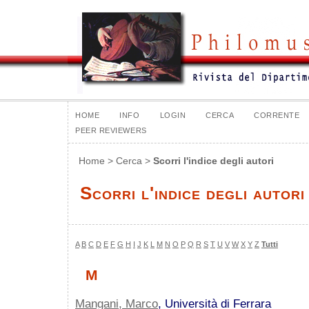
HOME
INFO
LOGIN
CERCA
CORRENTE
PEER REVIEWERS
Home
>
Cerca
>
Scorri l'indice degli autori
Scorri l'indice degli autori
A
B
C
D
E
F
G
H
I
J
K
L
M
N
O
P
Q
R
S
T
U
V
W
X
Y
Z
Tutti
M
Mangani, Marco
, Università di Ferrara