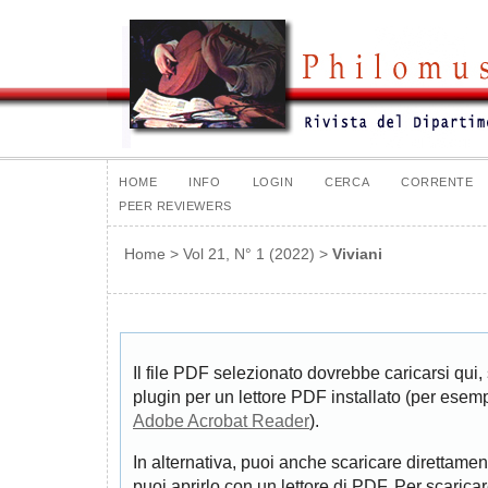
HOME
INFO
LOGIN
CERCA
CORRENTE
PEER REVIEWERS
Home
>
Vol 21, N° 1 (2022)
>
Viviani
Il file PDF selezionato dovrebbe caricarsi qui,
plugin per un lettore PDF installato (per esem
Adobe Acrobat Reader
).
In alternativa, puoi anche scaricare direttamen
puoi aprirlo con un lettore di PDF. Per scarica