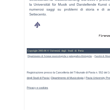
la Universität für Musik und Darstellende Kunst d
numerosi saggi su problemi di storia e di ana
Settecento.
Copyright 2005-06 © Università degli Studi di Pavia
Dipartimento di Scienze musicologiche e paleografico-filologiche
–
Facoltà di Mus
Registrazione presso la Cancelleria del Tribunale di Pavia n. 552 del 
degli Studi di Pavia
|
Dipartimento di Musicologia
|
Pavia University Pr
Privacy e cookies