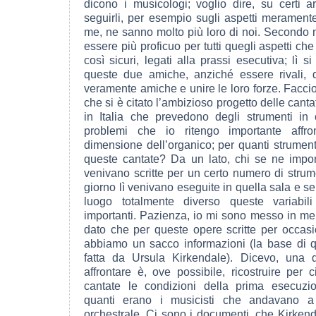
dicono i musicologi; voglio dire, su certi 
seguirli, per esempio sugli aspetti merament
me, ne sanno molto più loro di noi. Secondo
essere più proficuo per tutti quegli aspetti ch
così sicuri, legati alla prassi esecutiva; lì 
queste due amiche, anziché essere rivali, 
veramente amiche e unire le loro forze. Facci
che si è citato l’ambizioso progetto delle canta
in Italia che prevedono degli strumenti in
problemi che io ritengo importante affro
dimensione dell’organico; per quanti strumenti
queste cantate? Da un lato, chi se ne impo
venivano scritte per un certo numero di strum
giorno lì venivano eseguite in quella sala e s
luogo totalmente diverso queste variabi
importanti. Pazienza, io mi sono messo in men
dato che per queste opere scritte per occasi
abbiamo un sacco informazioni (la base di qu
fatta da Ursula Kirkendale). Dicevo, una d
affrontare è, ove possibile, ricostruire per
cantate le condizioni della prima esecuzio
quanti erano i musicisti che andavano
orchestrale. Ci sono i documenti, che Kirkend