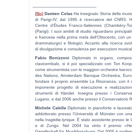
________________________
[Bio]
Damien Colas
Ha insegnato Storia della music
di Parigi-IV; dal 1995 è ricercatore del CNRS. H
Centre d’Études Franco-Italiennes (Chambéry-To
(Parigi). I suoi ambiti di studio riguardano principal
e francese nella prima metà dell’Ottocento, con u
drammaturgici e filologici. Accanto alla ricerca svol
di divulgazione e consulenza per esecuzioni musical
Fabio Bonizzoni
Diplomato in organo, composi
clavicembalo, si è poi specializzato con Ton Koo
come strumentista con le maggiori orchestre baroc
des Nations, Amsterdam Baroque Orchestra, Europ
fondare il proprio ensemble La Risonanza, con il 
imponente progetto di esecuzione e realizzazion
strumenti di Händel. Insegna presso i Conservat
Lugano, e dal 2006 anche presso il Conservatorio Re
Michele Calella
Diplomato in pianoforte e laureato
addottorato presso l’Università di Münster con un
nella tragédie-lyrique. È stato assistente presso le
e di Zurigo. Nel 2004 ha vinto il premio «He
Gesellschaft für Musikforschung. Dal 2005 è profes