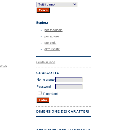
Esplora
per fascicolo
per autore
per titolo
altre riviste
Guida in linea
to di
CRUSCOTTO
Nome utente
Password
Ricordami
DIMENSIONE DEI CARATTERI