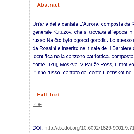
Abstract
Un'aria della cantata L’Aurora, composta da R
generale Kutuzov, che si trovava all'epoca in 
russo Na čto bylo ogorod gorodit’. Lo stesso 
da Rossini e inserito nel finale de Il Barbiere d
identifica nella canzone patriottica, compost
come Likuj, Moskva, v Pariže Ross, il motivo
l'“inno russo” cantato dal conte Libenskof nel
Full Text
PDF
DOI:
http://dx.doi.org/10.6092/1826-9001.9.7