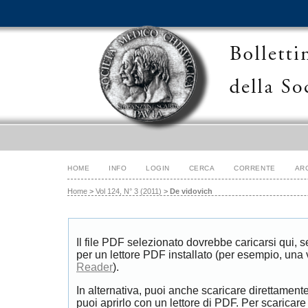
HOME
INFO
LOGIN
CERCA
CORRENTE
AR
Home
>
Vol 124, N° 3 (2011)
>
De vidovich
Il file PDF selezionato dovrebbe caricarsi qui, 
per un lettore PDF installato (per esempio, una
Reader
).
In alternativa, puoi anche scaricare direttament
puoi aprirlo con un lettore di PDF. Per scaricare