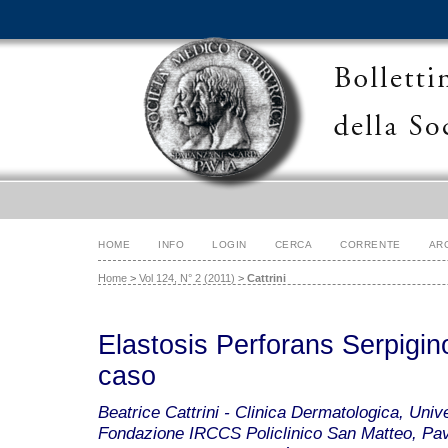
HOME
INFO
LOGIN
CERCA
CORRENTE
AR
Home
>
Vol 124, N° 2 (2011)
>
Cattrini
Elastosis Perforans Serpigino
caso
Beatrice Cattrini - Clinica Dermatologica, Unive
Fondazione IRCCS Policlinico San Matteo, Pavi