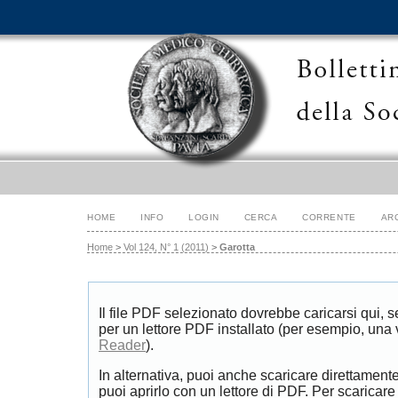
HOME
INFO
LOGIN
CERCA
CORRENTE
AR
Home
>
Vol 124, N° 1 (2011)
>
Garotta
Il file PDF selezionato dovrebbe caricarsi qui, 
per un lettore PDF installato (per esempio, una
Reader
).
In alternativa, puoi anche scaricare direttament
puoi aprirlo con un lettore di PDF. Per scaricare