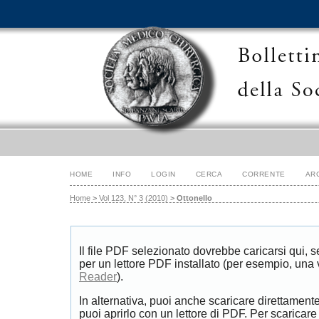
HOME
INFO
LOGIN
CERCA
CORRENTE
AR
Home
>
Vol 123, N° 3 (2010)
>
Ottonello
Il file PDF selezionato dovrebbe caricarsi qui, 
per un lettore PDF installato (per esempio, una
Reader
).
In alternativa, puoi anche scaricare direttament
puoi aprirlo con un lettore di PDF. Per scaricare