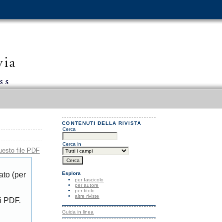
CONTENUTI DELLA RIVISTA
Cerca
Cerca in
uesto file PDF
Esplora
ato (per
per fascicolo
per autore
per titolo
altre riviste
di PDF.
Guida in linea