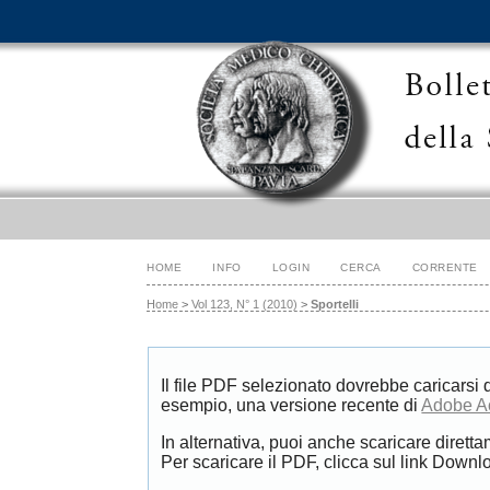
HOME
INFO
LOGIN
CERCA
CORRENTE
Home
>
Vol 123, N° 1 (2010)
>
Sportelli
Il file PDF selezionato dovrebbe caricarsi 
esempio, una versione recente di
Adobe A
In alternativa, puoi anche scaricare diretta
Per scaricare il PDF, clicca sul link Downlo