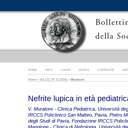
HOME
INFO
LOGIN
CERCA
CORRENTE
AR
Home
>
Vol 122, N° 3 (2009)
>
Muratore
Nefrite lupica in età pediatri
V. Muratore - Clinica Pediatrica, Università de
IRCCS Policlinico San Matteo, Pavia, Pietro Mer
degli Studi di Pavia, Fondazione IRCCS Policli
Mangione - Clinica di Nefrologia, Università de