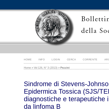
HOME
INFO
LOGIN
CERCA
CORRENTE
AR
Home
>
Vol 126, N° 3 (2013)
>
Pezzini
Sindrome di Stevens-Johnson
Epidermica Tossica (SJS/TEN)
diagnostiche e terapeutiche i
da linfoma B