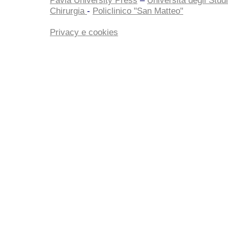
Pavia University Press
–
Università degli Studi
Chirurgia
-
Policlinico "San Matteo"
Privacy e cookies