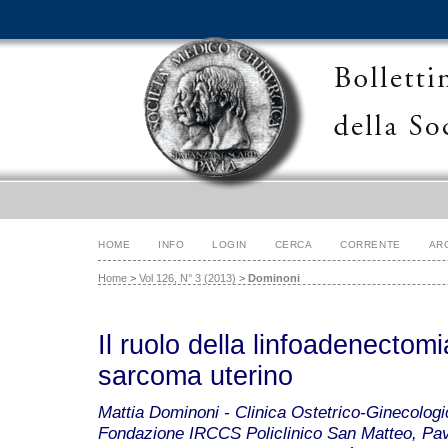
HOME
INFO
LOGIN
CERCA
CORRENTE
AR
Home
>
Vol 126, N° 3 (2013)
>
Dominoni
Il ruolo della linfoadenectomi
sarcoma uterino
Mattia Dominoni - Clinica Ostetrico-Ginecologic
Fondazione IRCCS Policlinico San Matteo, Pavi