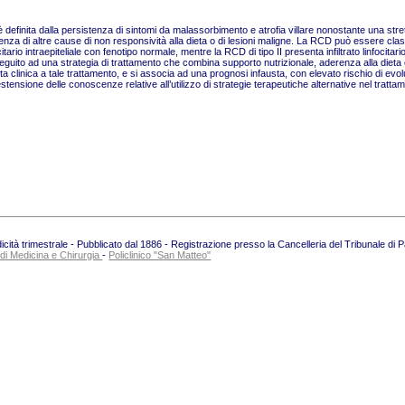
 definita dalla persistenza di sintomi da malassorbimento e atrofia villare nonostante una stre
senza di altre cause di non responsività alla dieta o di lesioni maligne. La RCD può essere clas
ocitario intraepiteliale con fenotipo normale, mentre la RCD di tipo II presenta infiltrato linfocitar
eguito ad una strategia di trattamento che combina supporto nutrizionale, aderenza alla dieta 
 clinica a tale trattamento, e si associa ad una prognosi infausta, con elevato rischio di evo
tensione delle conoscenze relative all’utilizzo di strategie terapeutiche alternative nel trattam
ità trimestrale - Pubblicato dal 1886 - Registrazione presso la Cancelleria del Tribunale di 
 di Medicina e Chirurgia
-
Policlinico "San Matteo"