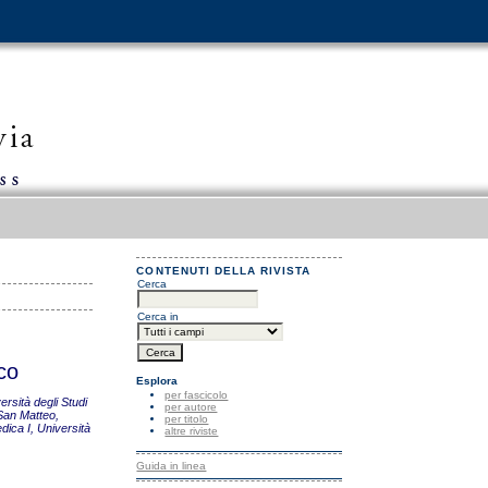
CONTENUTI DELLA RIVISTA
Cerca
Cerca in
ico
Esplora
per fascicolo
rsità degli Studi
per autore
 San Matteo,
per titolo
dica I, Università
altre riviste
Guida in linea