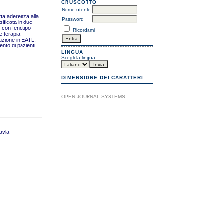
CRUSCOTTO
Nome utente
tta aderenza alla
Password
sificata in due
io con fenotipo
Ricordami
e terapia
luzione in EATL.
ento di pazienti
LINGUA
Scegli la lingua
DIMENSIONE DEI CARATTERI
OPEN JOURNAL SYSTEMS
Pavia