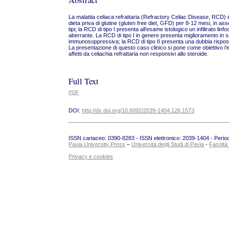
La malattia celiaca refrattaria (Refractory Celiac Disease, RCD) è
dieta priva di glutine (gluten free diet, GFD) per 8-12 mesi, in as
tipi; la RCD di tipo I presenta all’esame istologico un infiltrato linf
aberrante. La RCD di tipo I in genere presenta miglioramento in s
immunosoppressiva; la RCD di tipo II presenta una dubbia risposta
La presentazione di questo caso clinico si pone come obiettivo l’es
affetti da celiachia refrattaria non responsivi allo steroide.
Full Text
PDF
DOI:
http://dx.doi.org/10.6092/2039-1404.126.1573
ISSN cartaceo: 0390-8283 - ISSN elettronico: 2039-1404 - Periodic
Pavia University Press
–
Università degli Studi di Pavia
-
Facoltà
Privacy e cookies