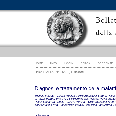
HOME
INFO
LOGIN
CERCA
CORRENTE
Home
>
Vol 126, N° 3 (2013)
>
Masotti
Diagnosi e trattamento della malatti
Michela Masotti - Clinica Medica I, Università degli Studi di Pav
di Pavia, Fondazione IRCCS Policlinico San Matteo, Pavia, Matteo
Pavia, Donatella Padula - Clinica Medica I, Università degli Stu
degli Studi di Pavia, Fondazione IRCCS Policlinico San Matteo, P
Abstract