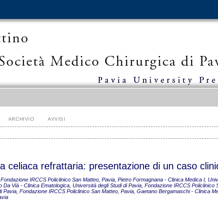
ARCHIVIO
AVVISI
a celiaca refrattaria: presentazione di un caso clin
ia, Fondazione IRCCS Policlinico San Matteo, Pavia, Pietro Formagnana - Clinica Medica I, Unive
 Da Vià - Clinica Ematologica, Università degli Studi di Pavia, Fondazione IRCCS Policlinico
di di Pavia, Fondazione IRCCS Policlinico San Matteo, Pavia, Gaetano Bergamaschi - Clinica Me
avia