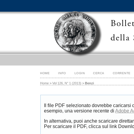
HOME
INFO
LOGIN
CERCA
CORRENTE
Home
>
Vol 126, N° 1 (2013)
>
Benzi
Il file PDF selezionato dovrebbe caricarsi 
esempio, una versione recente di
Adobe A
In alternativa, puoi anche scaricare diretta
Per scaricare il PDF, clicca sul link Downlo