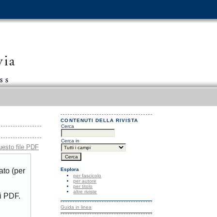
CONTENUTI DELLA RIVISTA
Cerca
Cerca in
uesto file PDF
Esplora
ato (per
per fascicolo
per autore
per titolo
altre riviste
di PDF.
Guida in linea