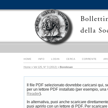
HOME
INFO
LOGIN
CERCA
CORRENTE
AR
Home
>
Vol 125, N° 3 (2012)
>
Bondesan
Il file PDF selezionato dovrebbe caricarsi qui, 
per un lettore PDF installato (per esempio, una
Reader
).
In alternativa, puoi anche scaricare direttament
puoi aprirlo con un lettore di PDF. Per scaricare