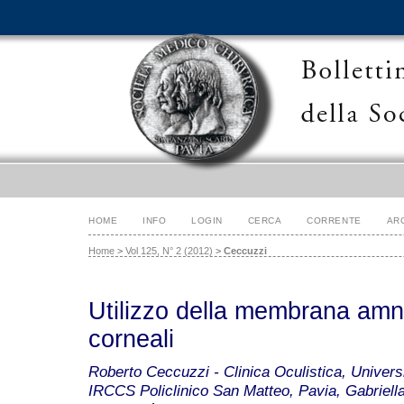
HOME
INFO
LOGIN
CERCA
CORRENTE
AR
Home
>
Vol 125, N° 2 (2012)
>
Ceccuzzi
Utilizzo della membrana amni
corneali
Roberto Ceccuzzi - Clinica Oculistica, Univers
IRCCS Policlinico San Matteo, Pavia, Gabriella 