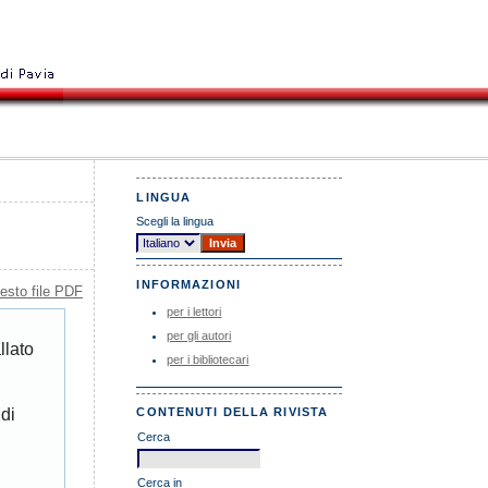
LINGUA
Scegli la lingua
INFORMAZIONI
esto file PDF
per i lettori
per gli autori
llato
per i bibliotecari
 di
CONTENUTI DELLA RIVISTA
Cerca
Cerca in