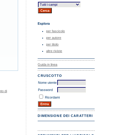
Esplora
per fascicolo
per autore
per titolo
altre riviste
Guida in linea
CRUSCOTTO
Nome utente
Password
to di
Ricordami
DIMENSIONE DEI CARATTERI