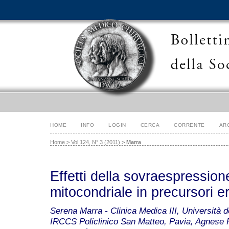
HOME
INFO
LOGIN
CERCA
CORRENTE
AR
Home
>
Vol 124, N° 3 (2011)
>
Marra
Effetti della sovraespressione
mitocondriale in precursori er
Serena Marra - Clinica Medica III, Università d
IRCCS Policlinico San Matteo, Pavia, Agnese Fi