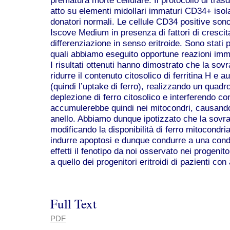
atto su elementi midollari immaturi CD34+ isola
donatori normali. Le cellule CD34 positive sono 
Iscove Medium in presenza di fattori di crescit
differenziazione in senso eritroide. Sono stati po
quali abbiamo eseguito opportune reazioni im
I risultati ottenuti hanno dimostrato che la sov
ridurre il contenuto citosolico di ferritina H e
(quindi l’uptake di ferro), realizzando un quad
deplezione di ferro citosolico e interferendo con 
accumulerebbe quindi nei mitocondri, causando
anello. Abbiamo dunque ipotizzato che la sovr
modificando la disponibilità di ferro mitocondri
indurre apoptosi e dunque condurre a una condiz
effetti il fenotipo da noi osservato nei progenito
a quello dei progenitori eritroidi di pazienti co
Full Text
PDF