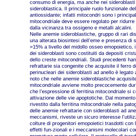
consumo di energia, ma anche nei sideroblasti 
sideroblastica. Il principale ruolo funzionale d
antiossidante; infatti mitocondri sono i principal
mitocondriale deve essere regolato per ridurre
dalla vicinanza tra ossigeno e metalli alcalini.
Nelle anemie sideroblastiche, gruppo di rari dis
una alterata biosintesi dell’eme e presenza di s
>15% a livello del midollo osseo emopoietico, i 
dei sideroblasti sono costituiti da depositi cristal
dello creste mitocondriali. Studi precedenti ha
refrattarie sia congenite che acquisite il ferro 
perinucleari dei sideroblasti ad anello è legato a
noto che nelle anemie sideroblastiche acquisite
mitocondriale avviene molto precocemente duran
che l’espressione di ferritina mitocondriale si c
attivazione delle vie apoptotiche. Dal momento
rivestito dalla ferritina mitocondriale nella pato
delle anemie refrattarie con sideroblasti ad an
meccanismi, riveste un sicuro interesse l’utilizz
colture di progenitori emopoietici trasdotti con l
effetti fun-zionali e i meccanismi molecolari co
prematura morte cellulare. Il protocollo di tras