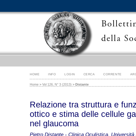
HOME
INFO
LOGIN
CERCA
CORRENTE
AR
Home
>
Vol 126, N° 3 (2013)
>
Distante
Relazione tra struttura e fun
ottico e stima delle cellule ga
nel glaucoma
Pietro Distante - Clinica Oculistica, Università