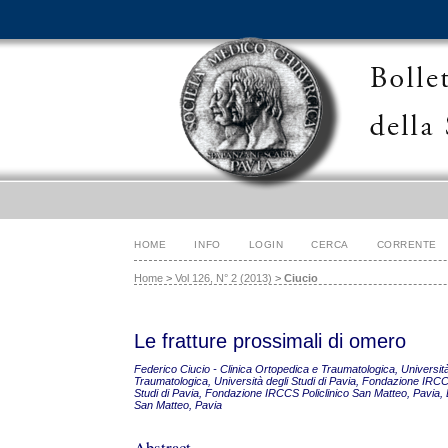
HOME
INFO
LOGIN
CERCA
CORRENTE
Home
>
Vol 126, N° 2 (2013)
>
Ciucio
Le fratture prossimali di omero
Federico Ciucio - Clinica Ortopedica e Traumatologica, Universit
Traumatologica, Università degli Studi di Pavia, Fondazione IRCC
Studi di Pavia, Fondazione IRCCS Policlinico San Matteo, Pavia, E
San Matteo, Pavia
Abstract