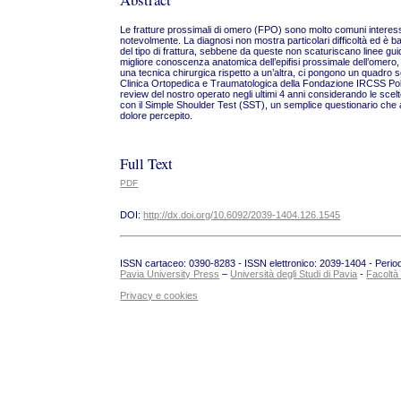
Le fratture prossimali di omero (FPO) sono molto comuni interess
notevolmente. La diagnosi non mostra particolari difficoltà ed è b
del tipo di frattura, sebbene da queste non scaturiscano linee guid
migliore conoscenza anatomica dell’epifisi prossimale dell’omero, i
una tecnica chirurgica rispetto a un’altra, ci pongono un quadro s
Clinica Ortopedica e Traumatologica della Fondazione IRCSS Polic
review del nostro operato negli ultimi 4 anni considerando le scelt
con il Simple Shoulder Test (SST), un semplice questionario che a
dolore percepito.
Full Text
PDF
DOI:
http://dx.doi.org/10.6092/2039-1404.126.1545
ISSN cartaceo: 0390-8283 - ISSN elettronico: 2039-1404 - Periodic
Pavia University Press
–
Università degli Studi di Pavia
-
Facoltà
Privacy e cookies