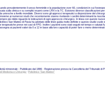
ando prevalentemente il sesso femminile e la popolazione over 60, condizioni in cui l’osteopo
asata sulla clinica e su semplici esami come L’RX e la TC. Esistono diverse classificazioni pe
a univoche a livello mondiale. Diversi sono gli approcci terapeutici a disposizione del chirurgo
nsieme ai numerosi studi che recentemente stanno rivelando i cardini determinanti la riuscita o
empre più nitido riguardo le indicazioni di ogni approccio chirurgico. In linea con queste nuo
linico San Matteo di Pavia ha adottato delle linee guida molto definite e questo studio vuole
e terapeutiche prese nei casi di FPO. Inoltre i pazienti sono stati seguiti nel tempo e valutati
ssegna ai pazienti valori da 0 a 12 in base alla loro capacità di poter fare o meno determinati
ità trimestrale - Pubblicato dal 1886 - Registrazione presso la Cancelleria del Tribunale di 
 di Medicina e Chirurgia
-
Policlinico "San Matteo"