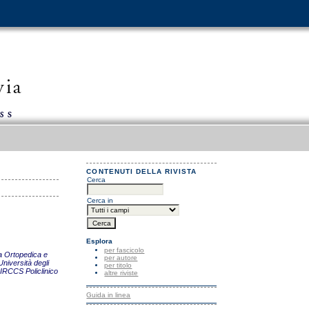
CONTENUTI DELLA RIVISTA
Cerca
Cerca in
Esplora
per fascicolo
ca Ortopedica e
per autore
niversità degli
per titolo
 IRCCS Policlinico
altre riviste
Guida in linea