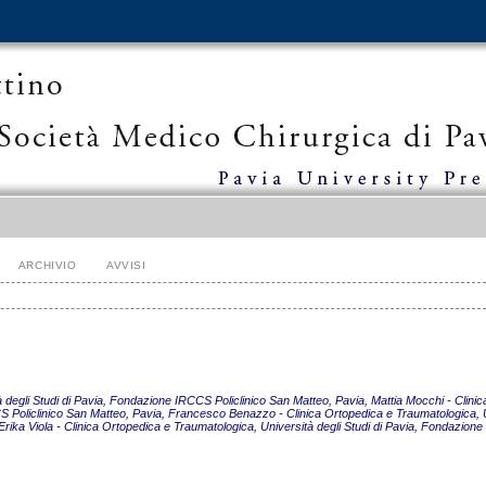
ARCHIVIO
AVVISI
à degli Studi di Pavia, Fondazione IRCCS Policlinico San Matteo, Pavia, Mattia Mocchi - Clini
S Policlinico San Matteo, Pavia, Francesco Benazzo - Clinica Ortopedica e Traumatologica, U
rika Viola - Clinica Ortopedica e Traumatologica, Università degli Studi di Pavia, Fondazione