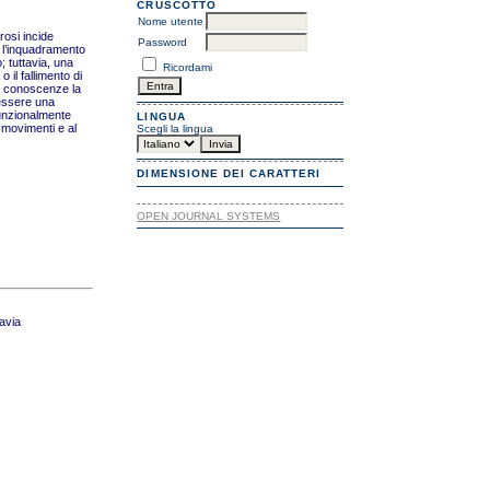
CRUSCOTTO
Nome utente
rosi incide
Password
r l’inquadramento
; tuttavia, una
Ricordami
 il fallimento di
ve conoscenze la
 essere una
 funzionalmente
LINGUA
 movimenti e al
Scegli la lingua
DIMENSIONE DEI CARATTERI
OPEN JOURNAL SYSTEMS
Pavia