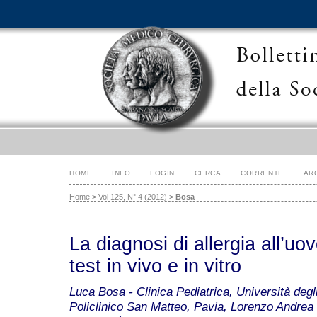
HOME
INFO
LOGIN
CERCA
CORRENTE
AR
Home
>
Vol 125, N° 4 (2012)
>
Bosa
La diagnosi di allergia all’uov
test in vivo e in vitro
Luca Bosa - Clinica Pediatrica, Università deg
Policlinico San Matteo, Pavia, Lorenzo Andrea 