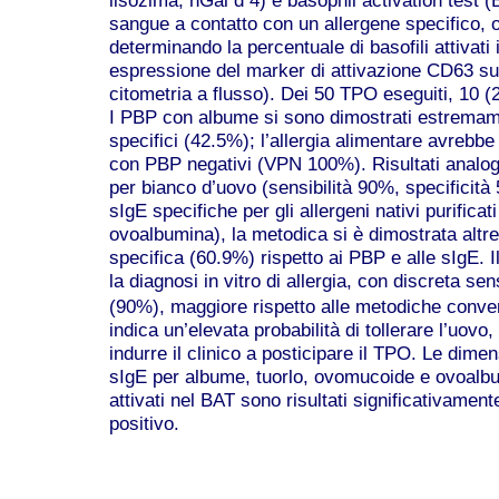
sangue a contatto con un allergene specifico, 
determinando la percentuale di basofili attivati 
espressione del marker di attivazione CD63 sul
citometria a flusso). Dei 50 TPO eseguiti, 10 (2
I PBP con albume si sono dimostrati estremam
specifici (42.5%); l’allergia alimentare avrebb
con PBP negativi (VPN 100%). Risultati analogh
per bianco d’uovo (sensibilità 90%, specificit
sIgE specifiche per gli allergeni nativi purific
ovoalbumina), la metodica si è dimostrata altr
specifica (60.9%) rispetto ai PBP e alle sIgE. I
la diagnosi in vitro di allergia, con discreta se
(90%), maggiore rispetto alle metodiche conve
indica un’elevata probabilità di tollerare l’uovo
indurre il clinico a posticipare il TPO. Le dimen
sIgE per albume, tuorlo, ovomucoide e ovoalbum
attivati nel BAT sono risultati significativamen
positivo.