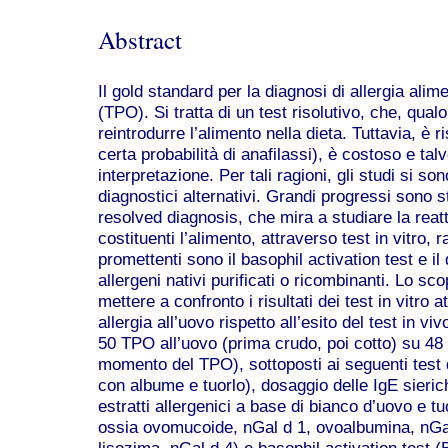
Abstract
Il gold standard per la diagnosi di allergia alim
(TPO). Si tratta di un test risolutivo, che, qual
reintrodurre l’alimento nella dieta. Tuttavia, è 
certa probabilità di anafilassi), è costoso e talv
interpretazione. Per tali ragioni, gli studi si so
diagnostici alternativi. Grandi progressi sono 
resolved diagnosis, che mira a studiare la reat
costituenti l’alimento, attraverso test in vitro, ra
promettenti sono il basophil activation test e i
allergeni nativi purificati o ricombinanti. Lo sc
mettere a confronto i risultati dei test in vitro 
allergia all’uovo rispetto all’esito del test in vi
50 TPO all’uovo (prima crudo, poi cotto) su 48 
momento del TPO), sottoposti ai seguenti test d
con albume e tuorlo), dosaggio delle IgE sieric
estratti allergenici a base di bianco d’uovo e tuor
ossia ovomucoide, nGal d 1, ovoalbumina, nGal
lisozima, nGal d 4) e basophil activation test