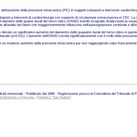
dell’aumento della pressione intracranica (PIC) in soggetti sottoposti a intervento cardiochir
toposti a interventi di cardiochirurgia con supporto di circolazione extracorporea in CEC. La 
l diametro delle guaine durali del nervo ottico (ONSD) tramite ecografia. Analizzando la vari
te all’analisi dei fattori che maggiormenmente influiscono nell’autoregolazione cerebrale e all’
ato rilevato un significativo aumento del diamentro delle guaauine durali del nervo ottico in pazien
 basale (p<0.011). L’aumento dell’ONSD correla significativamente con il crollo della pression
re un modesto aumento della pressione intracranica pur non raggiungendo valori francamente 
ità trimestrale - Pubblicato dal 1886 - Registrazione presso la Cancelleria del Tribunale di 
 di Medicina e Chirurgia
-
Policlinico "San Matteo"