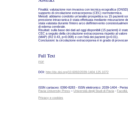
Finalità: valutazione non invasiva con tecnica ecografica (ONSD) 
supporto di circolazione extracorporea (CEC) normotermica.
Metodi: abbiamo condotto un’analisi prospettica su 15 pazienti sot
pressione intracranica è stata effettuata mediante misurazione de
stata valutata durante l’intero arco dell’intervento constestualmen
di edema cerebrale.
Risultati: sulla base dei dati ad oggi disponibili (15 pazienti) è st
CEC a seguito della circolazione extracorporea rispetto al valore
(MAP) (R2 0.43, p<0.008) e con l’età dei pazienti (p<0.01).
Conclusioni: la circolazione extracorporea è in grado di provoca
Full Text
PDF
DOI:
http://dx.doi.org/10.6092/2039-1404.125.1072
ISSN cartaceo: 0390-8283 - ISSN elettronico: 2039-1404 - Periodic
Pavia University Press
–
Università degli Studi di Pavia
-
Facoltà
Privacy e cookies