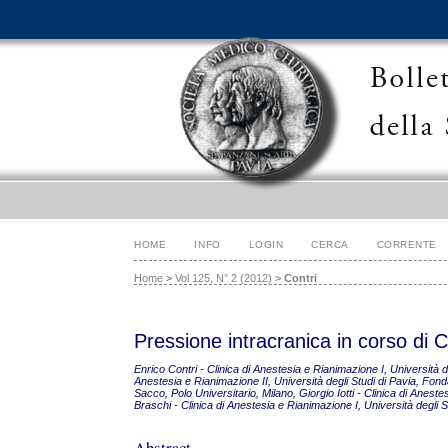
HOME
INFO
LOGIN
CERCA
CORRENTE
Home
>
Vol 125, N° 2 (2012)
>
Contri
Pressione intracranica in corso di 
Enrico Contri - Clinica di Anestesia e Rianimazione I, Università 
Anestesia e Rianimazione II, Università degli Studi di Pavia, Fo
Sacco, Polo Universitario, Milano, Giorgio Iotti - Clinica di Anes
Braschi - Clinica di Anestesia e Rianimazione I, Università degli
Abstract