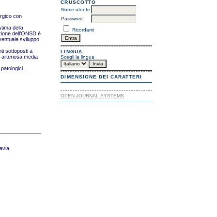
CRUSCOTTO
Nome utente
urgico con
Password
stima della
Ricordami
azione dell’ONSD è
eventuale sviluppo
ti sottoposti a
LINGUA
e arteriosa media
Scegli la lingua
patologici.
DIMENSIONE DEI CARATTERI
OPEN JOURNAL SYSTEMS
Pavia