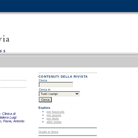
CONTENUTI DELLA RIVISTA
Cerca
Cerca in
Esplora
per fascicolo
 Clinica di
per autore
aliera Luigi
per titolo
o, Pavia, Antonio
altre riviste
Guida in linea