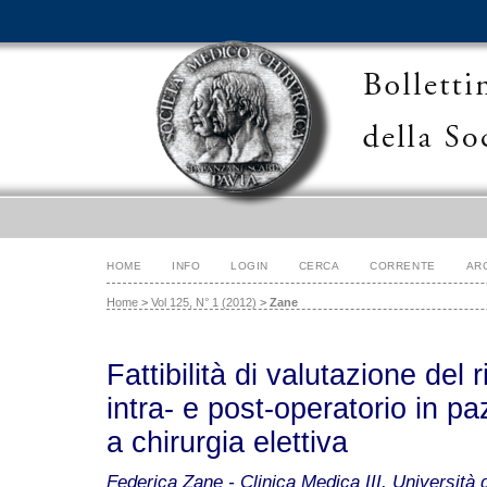
HOME
INFO
LOGIN
CERCA
CORRENTE
AR
Home
>
Vol 125, N° 1 (2012)
>
Zane
Fattibilità di valutazione del
intra- e post-operatorio in pa
a chirurgia elettiva
Federica Zane - Clinica Medica III, Università 